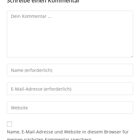
Schreibe einen Kommentar
Kommentar
Gib
deinen
Namen
Gib
oder
deine
Benutzernamen
E-
Gib
zum
Mail-
deine
Kommentieren
Adresse
Website-
ein
zum
URL
Name, E-Mail-Adresse und Website in diesem Browser für
Kommentieren
ein
meinen nächsten Kommentar speichern.