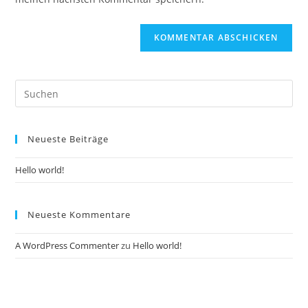
ein
(optional)
Pre
Es
to
Neueste Beiträge
clo
the
Hello world!
sea
pan
Neueste Kommentare
A WordPress Commenter
zu
Hello world!