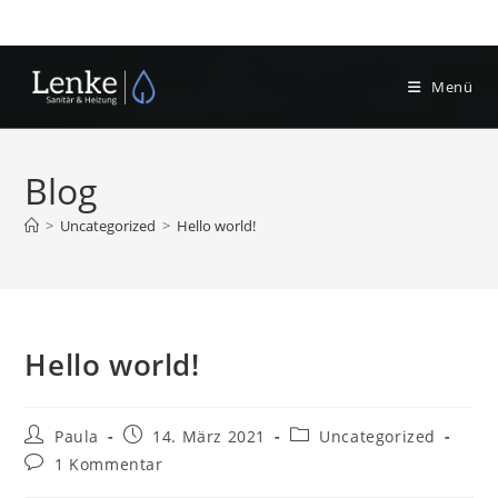
Zum
Inhalt
springen
Menü
Blog
>
Uncategorized
>
Hello world!
Hello world!
Beitrags-
Beitrag
Beitrags-
Paula
14. März 2021
Uncategorized
Autor:
veröffentlicht:
Kategorie:
Beitrags-
1 Kommentar
Kommentare: