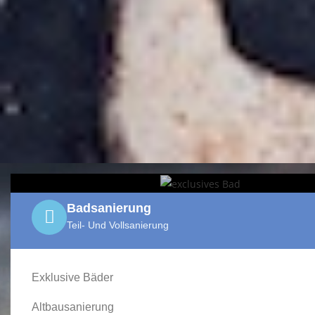
Badsanierung
Teil- Und Vollsanierung
Exklusive Bäder
Altbausanierung