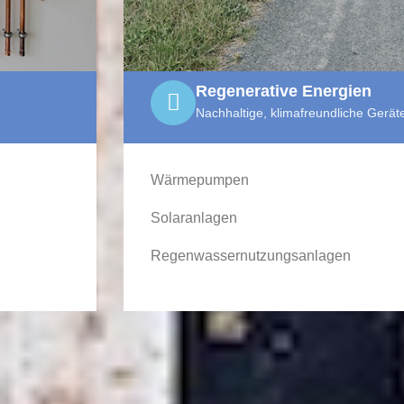
Regenerative Energien
Nachhaltige, klimafreundliche Gerät
Wärmepumpen
Solaranlagen
Regenwassernutzungsanlagen