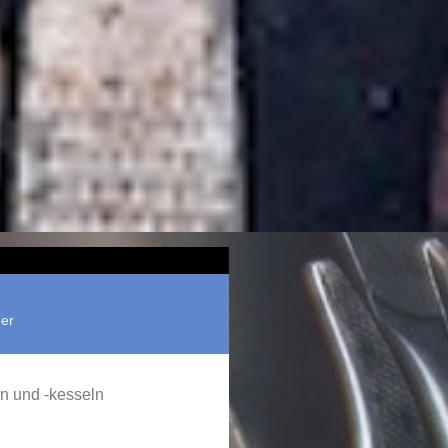
er
n und -kesseln