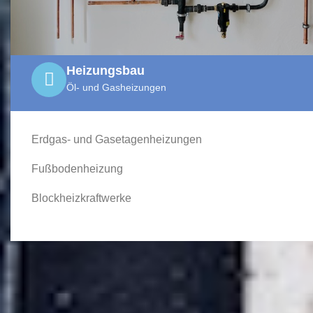
Heizungsbau
Öl- und Gasheizungen
Erdgas- und Gasetagenheizungen
Fußbodenheizung
Blockheizkraftwerke